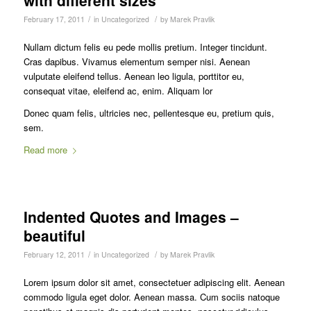
/
/
February 17, 2011
in
Uncategorized
by
Marek Pravlik
Nullam dictum felis eu pede mollis pretium. Integer tincidunt.
Cras dapibus. Vivamus elementum semper nisi. Aenean
vulputate eleifend tellus. Aenean leo ligula, porttitor eu,
consequat vitae, eleifend ac, enim. Aliquam lor
Donec quam felis, ultricies nec, pellentesque eu, pretium quis,
sem.
Read more
Indented Quotes and Images –
beautiful
/
/
February 12, 2011
in
Uncategorized
by
Marek Pravlik
Lorem ipsum dolor sit amet, consectetuer adipiscing elit. Aenean
commodo ligula eget dolor. Aenean massa. Cum sociis natoque