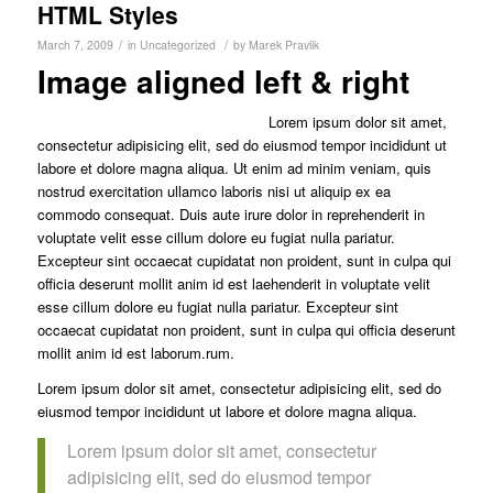
HTML Styles
/
/
March 7, 2009
in
Uncategorized
by
Marek Pravlik
Image aligned left & right
Lorem ipsum dolor sit amet,
consectetur adipisicing elit, sed do eiusmod tempor incididunt ut
labore et dolore magna aliqua. Ut enim ad minim veniam, quis
nostrud exercitation ullamco laboris nisi ut aliquip ex ea
commodo consequat. Duis aute irure dolor in reprehenderit in
voluptate velit esse cillum dolore eu fugiat nulla pariatur.
Excepteur sint occaecat cupidatat non proident, sunt in culpa qui
officia deserunt mollit anim id est laehenderit in voluptate velit
esse cillum dolore eu fugiat nulla pariatur. Excepteur sint
occaecat cupidatat non proident, sunt in culpa qui officia deserunt
mollit anim id est laborum.rum.
Lorem ipsum dolor sit amet, consectetur adipisicing elit, sed do
eiusmod tempor incididunt ut labore et dolore magna aliqua.
Lorem ipsum dolor sit amet, consectetur
adipisicing elit, sed do eiusmod tempor