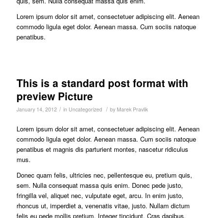
quis, sem. Nulla consequat massa quis enim.
Lorem ipsum dolor sit amet, consectetuer adipiscing elit. Aenean
commodo ligula eget dolor. Aenean massa. Cum sociis natoque
penatibus.
This is a standard post format with
preview Picture
/
/
January 14, 2012
in
Uncategorized
by
Marek Pravlik
Lorem ipsum dolor sit amet, consectetuer adipiscing elit. Aenean
commodo ligula eget dolor. Aenean massa. Cum sociis natoque
penatibus et magnis dis parturient montes, nascetur ridiculus
mus.
Donec quam felis, ultricies nec, pellentesque eu, pretium quis,
sem. Nulla consequat massa quis enim. Donec pede justo,
fringilla vel, aliquet nec, vulputate eget, arcu. In enim justo,
rhoncus ut, imperdiet a, venenatis vitae, justo. Nullam dictum
felis eu pede mollis pretium. Integer tincidunt. Cras dapibus.