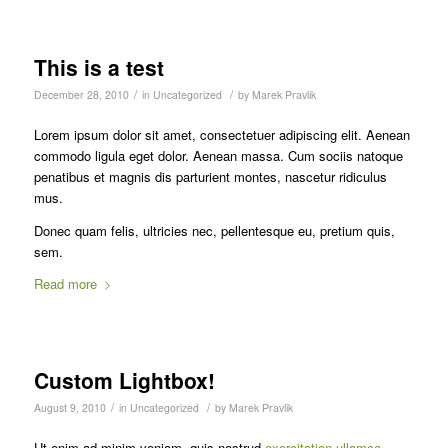
This is a test
/
/
December 28, 2010
in
Uncategorized
by
Marek Pravlik
Lorem ipsum dolor sit amet, consectetuer adipiscing elit. Aenean
commodo ligula eget dolor. Aenean massa. Cum sociis natoque
penatibus et magnis dis parturient montes, nascetur ridiculus
mus.
Donec quam felis, ultricies nec, pellentesque eu, pretium quis,
sem.
Read more
Custom Lightbox!
/
/
August 9, 2010
in
Uncategorized
by
Marek Pravlik
Ut enim ad minim veniam, quis nostrud
exercitation ullamco